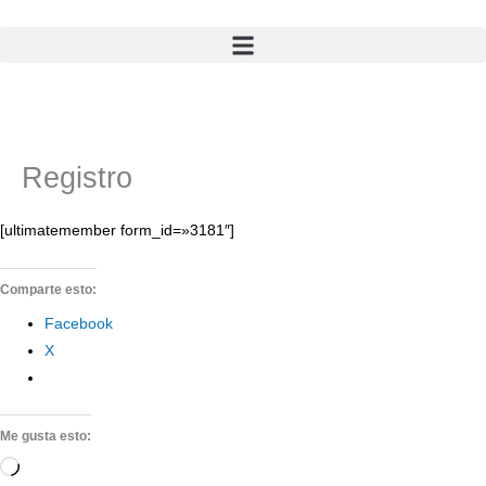
Ir
al
contenido
Registro
[ultimatemember form_id=»3181″]
Comparte esto:
Facebook
X
Me gusta esto:
Cargando...